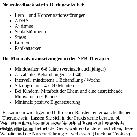
Neurofeedback wird z.B. eingesetzt bei:
Lern – und Konzentrationsstörungen
ADHS
Autismus
Schlafstörungen
Stress
Burn out
Panikattacken
Die Minimalvoraussetzungen in der NFB Therapie:
Mindestalter: 6-8 Jahre (vereinzelt auch jünger)
Anzahl der Behandlungen : 20–40
Intervall: mindestens 1 Behandlung / Woche
Sitzungsdauer: 45–60 Minuten
Bei Kindern: Mitarbeit der Eltern und eine ausreichende
Motivation des Kindes
Minimale positive Eigensteuerung
Es kann ein wichtiger und hilfreicher Baustein einer ganzheitlichen
Therapie sein. Lassen Sie sich in der Praxis gerne beraten, ob
Wir nutzen Cookies auf unserer Website. Einige von ihnen sind
Neurofeedback bei Ihrem Kind oder Ihnen selbst das Mittel der
essenziell für den Betrieb der Seite, während andere uns helfen, diese
Wahl sein kann.
Website und die Nutzererfahrung zu verbessern (Tracking Cookies).