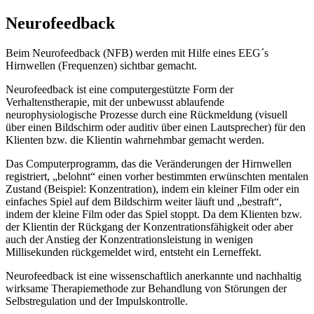
Neurofeedback
Beim Neurofeedback (NFB) werden mit Hilfe eines EEG´s
Hirnwellen (Frequenzen) sichtbar gemacht.
Neurofeedback ist eine computergestützte Form der
Verhaltenstherapie, mit der unbewusst ablaufende
neurophysiologische Prozesse durch eine Rückmeldung (visuell
über einen Bildschirm oder auditiv über einen Lautsprecher) für den
Klienten bzw. die Klientin wahrnehmbar gemacht werden.
Das Computerprogramm, das die Veränderungen der Hirnwellen
registriert, „belohnt“ einen vorher bestimmten erwünschten mentalen
Zustand (Beispiel: Konzentration), indem ein kleiner Film oder ein
einfaches Spiel auf dem Bildschirm weiter läuft und „bestraft“,
indem der kleine Film oder das Spiel stoppt. Da dem Klienten bzw.
der Klientin der Rückgang der Konzentrationsfähigkeit oder aber
auch der Anstieg der Konzentrationsleistung in wenigen
Millisekunden rückgemeldet wird, entsteht ein Lerneffekt.
Neurofeedback ist eine wissenschaftlich anerkannte und nachhaltig
wirksame Therapiemethode zur Behandlung von Störungen der
Selbstregulation und der Impulskontrolle.